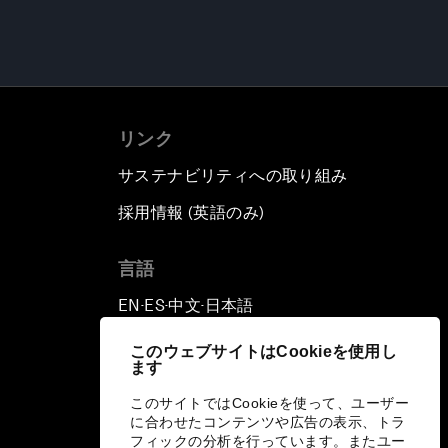
リンク
サステナビリティへの取り組み
採用情報 (英語のみ)
て
言語
EN
ES
中文
日本語
▪
▪
▪
このウェブサイトはCookieを使用し
ます
このサイトではCookieを使って、ユーザー
に合わせたコンテンツや広告の表示、トラ
フィックの分析を行っています。またユー