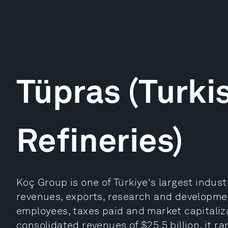
Tüpras (Turki
Refineries)
Koç Group is one of Türkiye's largest indust
revenues, exports, research and developmen
employees, taxes paid and market capitaliza
consolidated revenues of $25.5 billion, it r