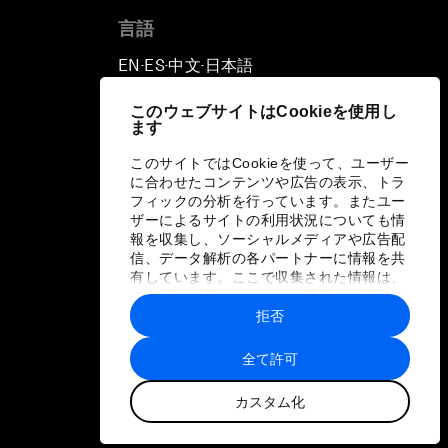
言語
EN
ES
中文
日本語
▪
▪
▪
このウェブサイトはCookieを使用し
ます
このサイトではCookieを使って、ユーザー
に合わせたコンテンツや広告の表示、トラ
フィックの分析を行っています。またユー
ザーによるサイトの利用状況についても情
報を収集し、ソーシャルメディアや広告配
信、データ解析の各パートナーに情報を共
有しています。ここで収集された情報は、
ユーザーが各パートナーに提供した他の情
報や各パートナーのサービスを使用した際
拒否
に収集された情報と組み合わされ、各パー
トナーによって使用されることがありま
全て許可
す。
カスタム化