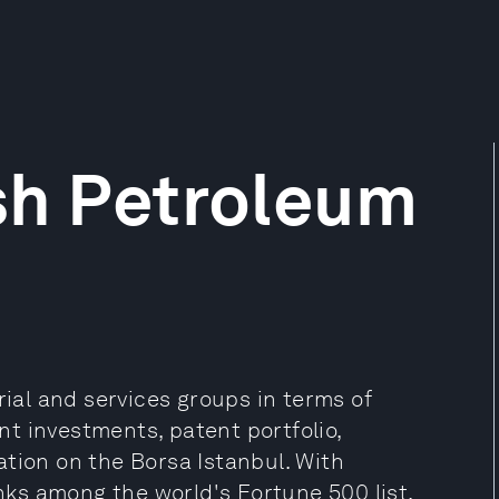
sh Petroleum
rial and services groups in terms of
t investments, patent portfolio,
tion on the Borsa Istanbul. With
anks among the world's Fortune 500 list.