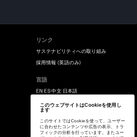
リンク
サステナビリティへの取り組み
採用情報 (英語のみ)
て
言語
EN
ES
中文
日本語
▪
▪
▪
このウェブサイトはCookieを使用し
ます
このサイトではCookieを使って、ユーザー
に合わせたコンテンツや広告の表示、トラ
フィックの分析を行っています。またユー