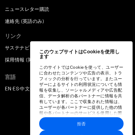
ニュースレター購読
連絡先 (英語のみ)
リンク
サステナビリティへの取り組み
このウェブサイトはCookieを使用し
ます
採用情報 (英語のみ)
このサイトではCookieを使って、ユーザー
に合わせたコンテンツや広告の表示、トラ
言語
フィックの分析を行っています。またユー
ザーによるサイトの利用状況についても情
EN
ES
中文
日本語
▪
▪
▪
報を収集し、ソーシャルメディアや広告配
信、データ解析の各パートナーに情報を共
有しています。ここで収集された情報は、
ユーザーが各パートナーに提供した他の情
報や各パートナーのサービスを使用した際
に収集された情報と組み合わされ、各パー
拒否
トナーによって使用されることがありま
プライバシーポリシーと利用規約
す。