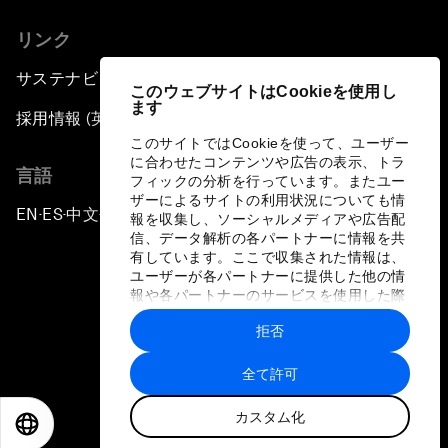
リンク
サステナビリティへの取り組み
このウェブサイトはCookieを使用し
ます
採用情報 (英語のみ)
このサイトではCookieを使って、ユーザー
に合わせたコンテンツや広告の表示、トラ
言語
フィックの分析を行っています。またユー
ザーによるサイトの利用状況についても情
EN
ES
中文
日本語
▪
▪
▪
報を収集し、ソーシャルメディアや広告配
信、データ解析の各パートナーに情報を共
有しています。ここで収集された情報は、
ユーザーが各パートナーに提供した他の情
報や各パートナーのサービスを使用した際
に収集された情報と組み合わされ、各パー
拒否
トナーによって使用されることがありま
プライバシーポリシーと利用規約
す。
全て許可
サイトマップ
カスタム化
©
2026
世界経済フォーラム
EN
ES
中文
日本語