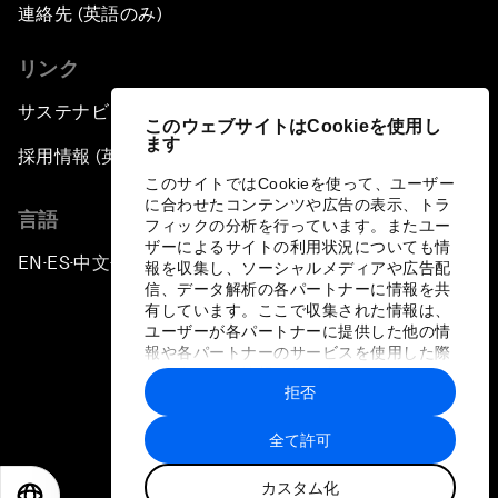
連絡先 (英語のみ)
リンク
サステナビリティへの取り組み
このウェブサイトはCookieを使用し
ます
採用情報 (英語のみ)
このサイトではCookieを使って、ユーザー
に合わせたコンテンツや広告の表示、トラ
言語
フィックの分析を行っています。またユー
ザーによるサイトの利用状況についても情
EN
ES
中文
日本語
▪
▪
▪
報を収集し、ソーシャルメディアや広告配
信、データ解析の各パートナーに情報を共
有しています。ここで収集された情報は、
ユーザーが各パートナーに提供した他の情
報や各パートナーのサービスを使用した際
に収集された情報と組み合わされ、各パー
拒否
トナーによって使用されることがありま
プライバシーポリシーと利用規約
す。
全て許可
サイトマップ
カスタム化
©
2026
世界経済フォーラム
EN
ES
中文
日本語