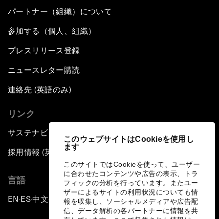
パートナー（組織）について
参加する（個人、組織）
プレスリリース登録
ニュースレター購読
連絡先 (英語のみ)
リンク
サステナビリティへの取り組み
このウェブサイトはCookieを使用し
ます
採用情報 (英語のみ)
このサイトではCookieを使って、ユーザー
に合わせたコンテンツや広告の表示、トラ
言語
フィックの分析を行っています。またユー
ザーによるサイトの利用状況についても情
EN
ES
中文
日本語
▪
▪
▪
報を収集し、ソーシャルメディアや広告配
信、データ解析の各パートナーに情報を共