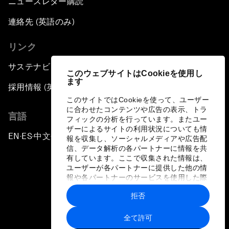
ニュースレター購読
連絡先 (英語のみ)
リンク
サステナビリティへの取り組み
このウェブサイトはCookieを使用し
ます
採用情報 (英語のみ)
このサイトではCookieを使って、ユーザー
に合わせたコンテンツや広告の表示、トラ
言語
フィックの分析を行っています。またユー
ザーによるサイトの利用状況についても情
EN
ES
中文
日本語
▪
▪
▪
報を収集し、ソーシャルメディアや広告配
信、データ解析の各パートナーに情報を共
有しています。ここで収集された情報は、
ユーザーが各パートナーに提供した他の情
報や各パートナーのサービスを使用した際
に収集された情報と組み合わされ、各パー
拒否
トナーによって使用されることがありま
プライバシーポリシーと利用規約
す。
全て許可
サイトマップ