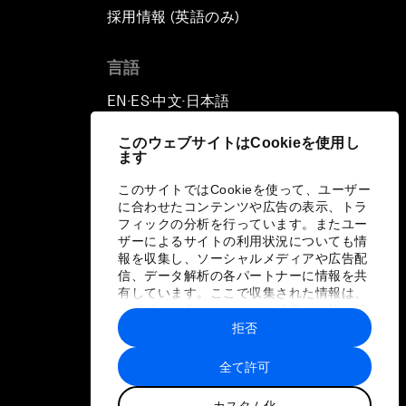
採用情報 (英語のみ)
て
言語
EN
ES
中文
日本語
▪
▪
▪
このウェブサイトはCookieを使用し
ます
このサイトではCookieを使って、ユーザー
に合わせたコンテンツや広告の表示、トラ
フィックの分析を行っています。またユー
ザーによるサイトの利用状況についても情
報を収集し、ソーシャルメディアや広告配
信、データ解析の各パートナーに情報を共
有しています。ここで収集された情報は、
ユーザーが各パートナーに提供した他の情
報や各パートナーのサービスを使用した際
拒否
に収集された情報と組み合わされ、各パー
トナーによって使用されることがありま
全て許可
す。
カスタム化