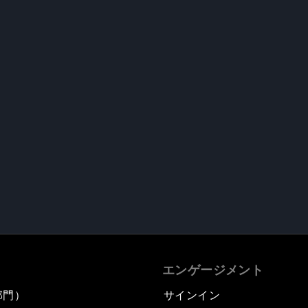
エンゲージメント
部門）
サインイン