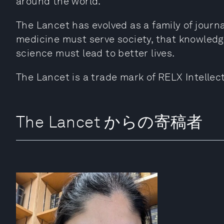
around the world.
The Lancet has evolved as a family of journal
medicine must serve society, that knowledg
science must lead to better lives.
The Lancet is a trade mark of RELX Intellec
The Lancet からの寄稿者