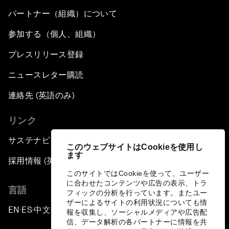
パートナー（組織）について
参加する（個人、組織）
プレスリリース登録
ニュースレター購読
連絡先 (英語のみ)
リンク
サステナビリティへの取り組み
このウェブサイトはCookieを使用し
ます
採用情報 (英語のみ)
このサイトではCookieを使って、ユーザー
に合わせたコンテンツや広告の表示、トラ
言語
フィックの分析を行っています。またユー
ザーによるサイトの利用状況についても情
EN
ES
中文
日本語
▪
▪
▪
報を収集し、ソーシャルメディアや広告配
信、データ解析の各パートナーに情報を共