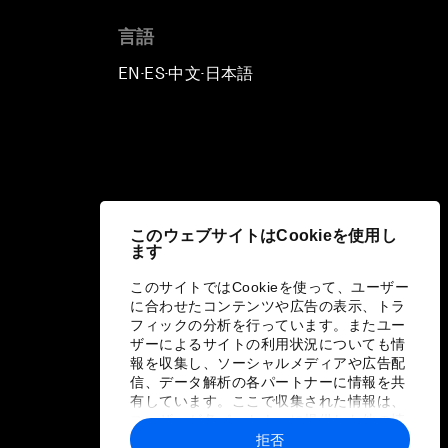
言語
EN
ES
中文
日本語
▪
▪
▪
このウェブサイトはCookieを使用し
ます
このサイトではCookieを使って、ユーザー
に合わせたコンテンツや広告の表示、トラ
フィックの分析を行っています。またユー
ザーによるサイトの利用状況についても情
報を収集し、ソーシャルメディアや広告配
信、データ解析の各パートナーに情報を共
有しています。ここで収集された情報は、
ユーザーが各パートナーに提供した他の情
報や各パートナーのサービスを使用した際
拒否