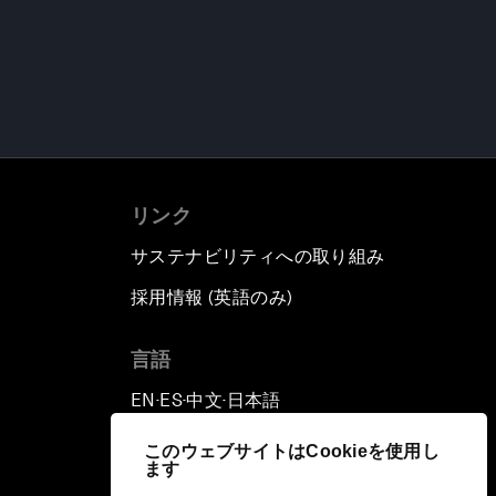
リンク
サステナビリティへの取り組み
採用情報 (英語のみ)
て
言語
EN
ES
中文
日本語
▪
▪
▪
このウェブサイトはCookieを使用し
ます