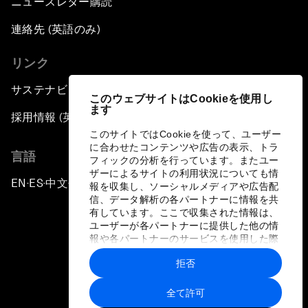
ニュースレター購読
連絡先 (英語のみ)
リンク
サステナビリティへの取り組み
このウェブサイトはCookieを使用し
ます
採用情報 (英語のみ)
このサイトではCookieを使って、ユーザー
に合わせたコンテンツや広告の表示、トラ
言語
フィックの分析を行っています。またユー
ザーによるサイトの利用状況についても情
EN
ES
中文
日本語
▪
▪
▪
報を収集し、ソーシャルメディアや広告配
信、データ解析の各パートナーに情報を共
有しています。ここで収集された情報は、
ユーザーが各パートナーに提供した他の情
報や各パートナーのサービスを使用した際
に収集された情報と組み合わされ、各パー
拒否
トナーによって使用されることがありま
プライバシーポリシーと利用規約
す。
全て許可
サイトマップ