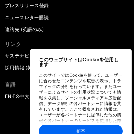
プレスリリース登録
ニュースレター購読
連絡先 (英語のみ)
リンク
サステナビリティへの取り組み
このウェブサイトはCookieを使用し
ます
採用情報 (英語のみ)
このサイトではCookieを使って、ユーザー
に合わせたコンテンツや広告の表示、トラ
言語
フィックの分析を行っています。またユー
ザーによるサイトの利用状況についても情
EN
ES
中文
日本語
▪
▪
▪
報を収集し、ソーシャルメディアや広告配
信、データ解析の各パートナーに情報を共
有しています。ここで収集された情報は、
ユーザーが各パートナーに提供した他の情
報や各パートナーのサービスを使用した際
に収集された情報と組み合わされ、各パー
拒否
トナーによって使用されることがありま