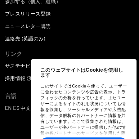
参加する（個人、組織）
プレスリリース登録
ニュースレター購読
連絡先 (英語のみ)
リンク
サステナビリティへの取り組み
このウェブサイトはCookieを使用し
ます
採用情報 (英語のみ)
このサイトではCookieを使って、ユーザー
に合わせたコンテンツや広告の表示、トラ
言語
フィックの分析を行っています。またユー
ザーによるサイトの利用状況についても情
EN
ES
中文
日本語
▪
▪
▪
報を収集し、ソーシャルメディアや広告配
信、データ解析の各パートナーに情報を共
有しています。ここで収集された情報は、
ユーザーが各パートナーに提供した他の情
報や各パートナーのサービスを使用した際