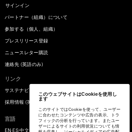
サインイン
パートナー（組織）について
参加する（個人、組織）
プレスリリース登録
ニュースレター購読
連絡先 (英語のみ)
リンク
サステナビリティへの取り組み
このウェブサイトはCookieを使用し
ます
採用情報 (英語のみ)
このサイトではCookieを使って、ユーザー
に合わせたコンテンツや広告の表示、トラ
言語
フィックの分析を行っています。またユー
ザーによるサイトの利用状況についても情
EN
ES
中文
日本語
▪
▪
▪
報を収集し、ソーシャルメディアや広告配