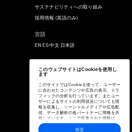
サステナビリティへの取り組み
採用情報 (英語のみ)
て
言語
EN
ES
中文
日本語
▪
▪
▪
このウェブサイトはCookieを使用し
ます
このサイトではCookieを使って、ユーザー
に合わせたコンテンツや広告の表示、トラ
フィックの分析を行っています。またユー
ザーによるサイトの利用状況についても情
報を収集し、ソーシャルメディアや広告配
信、データ解析の各パートナーに情報を共
有しています。ここで収集された情報は、
ユーザーが各パートナーに提供した他の情
報や各パートナーのサービスを使用した際
拒否