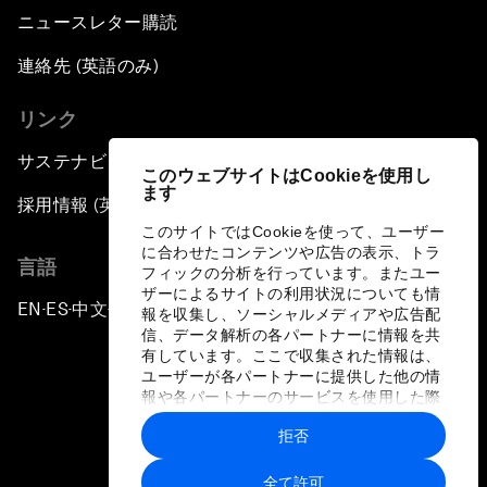
ニュースレター購読
連絡先 (英語のみ)
リンク
サステナビリティへの取り組み
このウェブサイトはCookieを使用し
ます
採用情報 (英語のみ)
このサイトではCookieを使って、ユーザー
に合わせたコンテンツや広告の表示、トラ
言語
フィックの分析を行っています。またユー
ザーによるサイトの利用状況についても情
EN
ES
中文
日本語
▪
▪
▪
報を収集し、ソーシャルメディアや広告配
信、データ解析の各パートナーに情報を共
有しています。ここで収集された情報は、
ユーザーが各パートナーに提供した他の情
報や各パートナーのサービスを使用した際
に収集された情報と組み合わされ、各パー
拒否
トナーによって使用されることがありま
プライバシーポリシーと利用規約
す。
全て許可