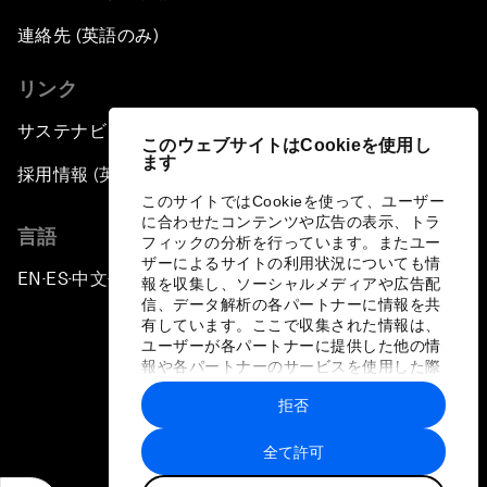
連絡先 (英語のみ)
リンク
サステナビリティへの取り組み
このウェブサイトはCookieを使用し
ます
採用情報 (英語のみ)
このサイトではCookieを使って、ユーザー
に合わせたコンテンツや広告の表示、トラ
言語
フィックの分析を行っています。またユー
ザーによるサイトの利用状況についても情
EN
ES
中文
日本語
▪
▪
▪
報を収集し、ソーシャルメディアや広告配
信、データ解析の各パートナーに情報を共
有しています。ここで収集された情報は、
ユーザーが各パートナーに提供した他の情
報や各パートナーのサービスを使用した際
に収集された情報と組み合わされ、各パー
拒否
トナーによって使用されることがありま
プライバシーポリシーと利用規約
す。
全て許可
サイトマップ