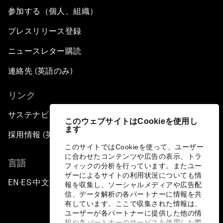
参加する（個人、組織）
プレスリリース登録
ニュースレター購読
連絡先 (英語のみ)
リンク
サステナビリティへの取り組み
このウェブサイトはCookieを使用し
ます
採用情報 (英語のみ)
このサイトではCookieを使って、ユーザー
に合わせたコンテンツや広告の表示、トラ
言語
フィックの分析を行っています。またユー
ザーによるサイトの利用状況についても情
EN
ES
中文
日本語
▪
▪
▪
報を収集し、ソーシャルメディアや広告配
信、データ解析の各パートナーに情報を共
有しています。ここで収集された情報は、
ユーザーが各パートナーに提供した他の情
報や各パートナーのサービスを使用した際