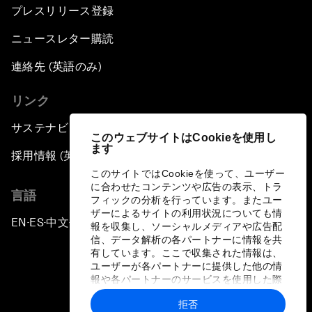
プレスリリース登録
ニュースレター購読
連絡先 (英語のみ)
リンク
サステナビリティへの取り組み
このウェブサイトはCookieを使用し
ます
採用情報 (英語のみ)
このサイトではCookieを使って、ユーザー
に合わせたコンテンツや広告の表示、トラ
言語
フィックの分析を行っています。またユー
ザーによるサイトの利用状況についても情
EN
ES
中文
日本語
▪
▪
▪
報を収集し、ソーシャルメディアや広告配
信、データ解析の各パートナーに情報を共
有しています。ここで収集された情報は、
ユーザーが各パートナーに提供した他の情
報や各パートナーのサービスを使用した際
に収集された情報と組み合わされ、各パー
拒否
トナーによって使用されることがありま