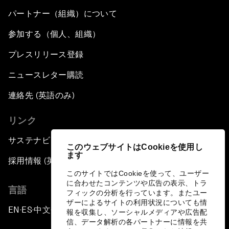
パートナー（組織）について
参加する（個人、組織）
プレスリリース登録
ニュースレター購読
連絡先 (英語のみ)
リンク
サステナビリティへの取り組み
このウェブサイトはCookieを使用し
ます
採用情報 (英語のみ)
このサイトではCookieを使って、ユーザー
に合わせたコンテンツや広告の表示、トラ
言語
フィックの分析を行っています。またユー
ザーによるサイトの利用状況についても情
EN
ES
中文
日本語
▪
▪
▪
報を収集し、ソーシャルメディアや広告配
信、データ解析の各パートナーに情報を共