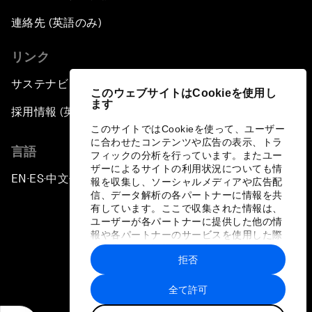
連絡先 (英語のみ)
リンク
サステナビリティへの取り組み
このウェブサイトはCookieを使用し
ます
採用情報 (英語のみ)
このサイトではCookieを使って、ユーザー
に合わせたコンテンツや広告の表示、トラ
言語
フィックの分析を行っています。またユー
ザーによるサイトの利用状況についても情
EN
ES
中文
日本語
▪
▪
▪
報を収集し、ソーシャルメディアや広告配
信、データ解析の各パートナーに情報を共
有しています。ここで収集された情報は、
ユーザーが各パートナーに提供した他の情
報や各パートナーのサービスを使用した際
に収集された情報と組み合わされ、各パー
拒否
トナーによって使用されることがありま
プライバシーポリシーと利用規約
す。
全て許可
サイトマップ