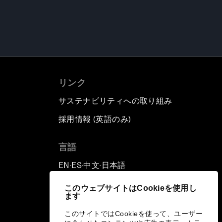
リンク
サステナビリティへの取り組み
採用情報 (英語のみ)
て
言語
EN
ES
中文
日本語
▪
▪
▪
このウェブサイトはCookieを使用し
ます
このサイトではCookieを使って、ユーザー