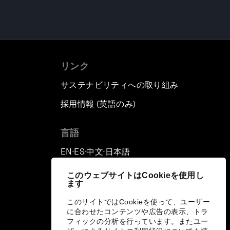
リンク
サステナビリティへの取り組み
採用情報 (英語のみ)
て
言語
EN
ES
中文
日本語
▪
▪
▪
このウェブサイトはCookieを使用し
ます
このサイトではCookieを使って、ユーザー
に合わせたコンテンツや広告の表示、トラ
フィックの分析を行っています。またユー