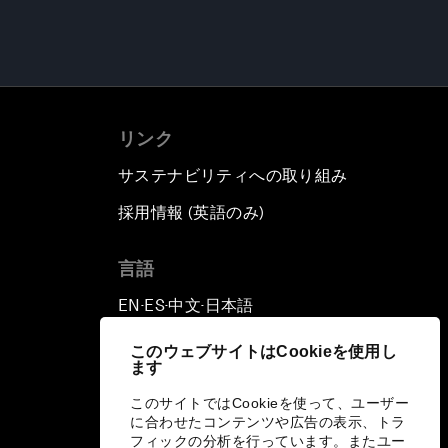
リンク
サステナビリティへの取り組み
採用情報 (英語のみ)
て
言語
EN
ES
中文
日本語
▪
▪
▪
このウェブサイトはCookieを使用し
ます
このサイトではCookieを使って、ユーザー
に合わせたコンテンツや広告の表示、トラ
フィックの分析を行っています。またユー