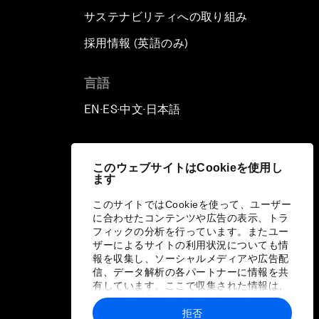
サステナビリティへの取り組み
採用情報 (英語のみ)
て
言語
EN
ES
中文
日本語
▪
▪
▪
このウェブサイトはCookieを使用し
ます
このサイトではCookieを使って、ユーザー
に合わせたコンテンツや広告の表示、トラ
フィックの分析を行っています。またユー
ザーによるサイトの利用状況についても情
報を収集し、ソーシャルメディアや広告配
信、データ解析の各パートナーに情報を共
有しています。ここで収集された情報は、
ユーザーが各パートナーに提供した他の情
報や各パートナーのサービスを使用した際
拒否