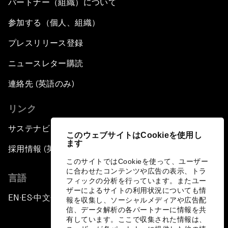
パートナー（組織）について
参加する（個人、組織）
プレスリリース登録
ニュースレター購読
連絡先 (英語のみ)
リンク
サステナビリティへの取り組み
このウェブサイトはCookieを使用し
ます
採用情報 (英語のみ)
このサイトではCookieを使って、ユーザー
に合わせたコンテンツや広告の表示、トラ
言語
フィックの分析を行っています。またユー
ザーによるサイトの利用状況についても情
EN
ES
中文
日本語
▪
▪
▪
報を収集し、ソーシャルメディアや広告配
信、データ解析の各パートナーに情報を共
有しています。ここで収集された情報は、