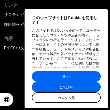
リンク
サステナビリティへの取り組み
このウェブサイトはCookieを使用し
ます
採用情報 (英語のみ)
このサイトではCookieを使って、ユーザー
に合わせたコンテンツや広告の表示、トラ
言語
フィックの分析を行っています。またユー
ザーによるサイトの利用状況についても情
EN
ES
中文
日本語
▪
▪
▪
報を収集し、ソーシャルメディアや広告配
信、データ解析の各パートナーに情報を共
有しています。ここで収集された情報は、
ユーザーが各パートナーに提供した他の情
報や各パートナーのサービスを使用した際
に収集された情報と組み合わされ、各パー
拒否
トナーによって使用されることがありま
プライバシーポリシーと利用規約
す。
全て許可
サイトマップ
カスタム化
©
2026
世界経済フォーラム
EN
ES
中文
日本語