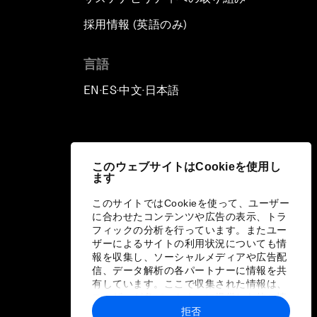
採用情報 (英語のみ)
て
言語
EN
ES
中文
日本語
▪
▪
▪
このウェブサイトはCookieを使用し
ます
このサイトではCookieを使って、ユーザー
に合わせたコンテンツや広告の表示、トラ
フィックの分析を行っています。またユー
ザーによるサイトの利用状況についても情
報を収集し、ソーシャルメディアや広告配
信、データ解析の各パートナーに情報を共
有しています。ここで収集された情報は、
ユーザーが各パートナーに提供した他の情
報や各パートナーのサービスを使用した際
拒否