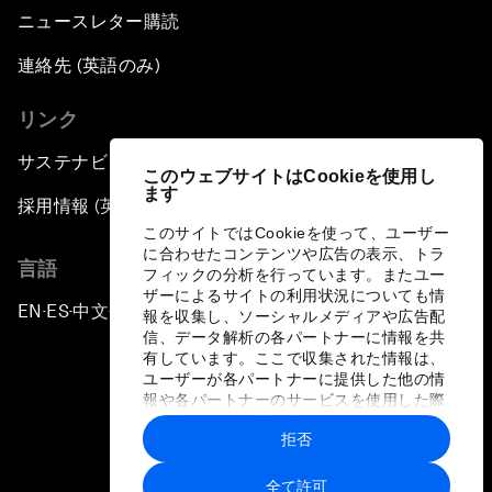
ニュースレター購読
連絡先 (英語のみ)
リンク
サステナビリティへの取り組み
このウェブサイトはCookieを使用し
ます
採用情報 (英語のみ)
このサイトではCookieを使って、ユーザー
に合わせたコンテンツや広告の表示、トラ
言語
フィックの分析を行っています。またユー
ザーによるサイトの利用状況についても情
EN
ES
中文
日本語
▪
▪
▪
報を収集し、ソーシャルメディアや広告配
信、データ解析の各パートナーに情報を共
有しています。ここで収集された情報は、
ユーザーが各パートナーに提供した他の情
報や各パートナーのサービスを使用した際
に収集された情報と組み合わされ、各パー
拒否
トナーによって使用されることがありま
プライバシーポリシーと利用規約
す。
全て許可