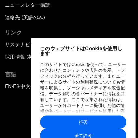
ニュースレター購読
連絡先 (英語のみ)
リンク
サステナビリティへの取り組み
このウェブサイトはCookieを使用し
ます
採用情報 (英語のみ)
このサイトではCookieを使って、ユーザー
に合わせたコンテンツや広告の表示、トラ
言語
フィックの分析を行っています。またユー
ザーによるサイトの利用状況についても情
EN
ES
中文
日本語
▪
▪
▪
報を収集し、ソーシャルメディアや広告配
信、データ解析の各パートナーに情報を共
有しています。ここで収集された情報は、
ユーザーが各パートナーに提供した他の情
報や各パートナーのサービスを使用した際
に収集された情報と組み合わされ、各パー
拒否
トナーによって使用されることがありま
プライバシーポリシーと利用規約
す。
全て許可