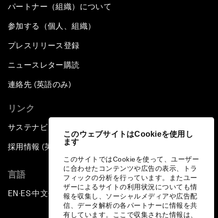
パートナー（組織）について
参加する（個人、組織）
プレスリリース登録
ニュースレター購読
連絡先 (英語のみ)
リンク
サステナビリティへの取り組み
このウェブサイトはCookieを使用し
ます
採用情報 (英語のみ)
このサイトではCookieを使って、ユーザー
に合わせたコンテンツや広告の表示、トラ
言語
フィックの分析を行っています。またユー
ザーによるサイトの利用状況についても情
EN
ES
中文
日本語
▪
▪
▪
報を収集し、ソーシャルメディアや広告配
信、データ解析の各パートナーに情報を共
有しています。ここで収集された情報は、