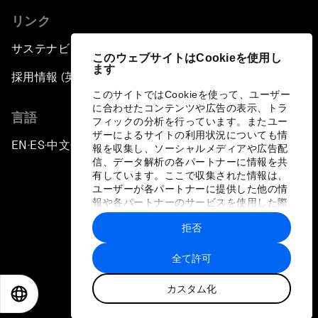
リンク
サステナビリティへの取り組み
このウェブサイトはCookieを使用し
ます
採用情報 (英語のみ)
このサイトではCookieを使って、ユーザー
に合わせたコンテンツや広告の表示、トラ
言語
フィックの分析を行っています。またユー
ザーによるサイトの利用状況についても情
EN
ES
中文
日本語
▪
▪
▪
報を収集し、ソーシャルメディアや広告配
信、データ解析の各パートナーに情報を共
有しています。ここで収集された情報は、
ユーザーが各パートナーに提供した他の情
報や各パートナーのサービスを使用した際
に収集された情報と組み合わされ、各パー
拒否
トナーによって使用されることがありま
プライバシーポリシーと利用規約
す。
全て許可
サイトマップ
カスタム化
©
2026
世界経済フォーラム
EN
ES
中文
日本語