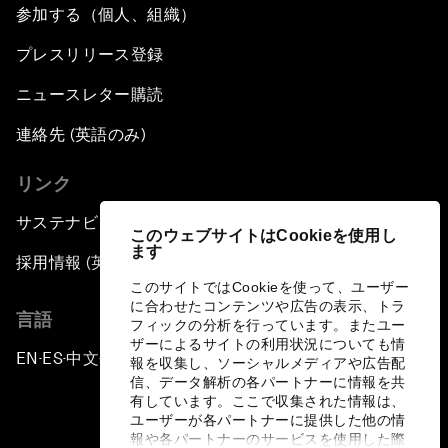
参加する（個人、組織）
プレスリリース登録
ニュースレター購読
連絡先 (英語のみ)
リンク
サステナビリティへの取り組み
このウェブサイトはCookieを使用し
ます
採用情報 (英語のみ)
このサイトではCookieを使って、ユーザー
に合わせたコンテンツや広告の表示、トラ
言語
フィックの分析を行っています。またユー
ザーによるサイトの利用状況についても情
EN
ES
中文
日本語
▪
▪
▪
報を収集し、ソーシャルメディアや広告配
信、データ解析の各パートナーに情報を共
有しています。ここで収集された情報は、
ユーザーが各パートナーに提供した他の情
報や各パートナーのサービスを使用した際