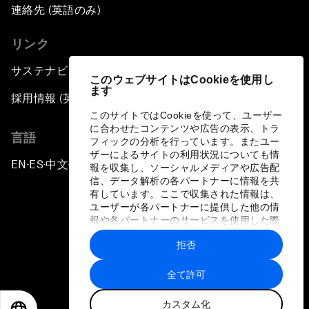
連絡先 (英語のみ)
リンク
サステナビリティへの取り組み
このウェブサイトはCookieを使用し
ます
採用情報 (英語のみ)
このサイトではCookieを使って、ユーザー
に合わせたコンテンツや広告の表示、トラ
言語
フィックの分析を行っています。またユー
ザーによるサイトの利用状況についても情
EN
ES
中文
日本語
▪
▪
▪
報を収集し、ソーシャルメディアや広告配
信、データ解析の各パートナーに情報を共
有しています。ここで収集された情報は、
ユーザーが各パートナーに提供した他の情
報や各パートナーのサービスを使用した際
に収集された情報と組み合わされ、各パー
拒否
トナーによって使用されることがありま
プライバシーポリシーと利用規約
す。
全て許可
サイトマップ
カスタム化
©
2026
世界経済フォーラム