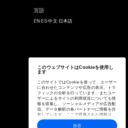
言語
EN
ES
中文
日本語
▪
▪
▪
このウェブサイトはCookieを使用し
ます
このサイトではCookieを使って、ユーザー
に合わせたコンテンツや広告の表示、トラ
フィックの分析を行っています。またユー
ザーによるサイトの利用状況についても情
報を収集し、ソーシャルメディアや広告配
信、データ解析の各パートナーに情報を共
有しています。ここで収集された情報は、
ユーザーが各パートナーに提供した他の情
報や各パートナーのサービスを使用した際
拒否