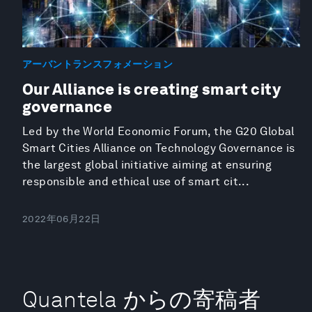
アーバントランスフォメーション
Our Alliance is creating smart city
governance
Led by the World Economic Forum, the G20 Global
Smart Cities Alliance on Technology Governance is
the largest global initiative aiming at ensuring
responsible and ethical use of smart cit...
2022年06月22日
Quantela からの寄稿者