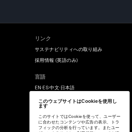
リンク
サステナビリティへの取り組み
採用情報 (英語のみ)
て
言語
EN
ES
中文
日本語
▪
▪
▪
このウェブサイトはCookieを使用し
ます
このサイトではCookieを使って、ユーザー
に合わせたコンテンツや広告の表示、トラ
フィックの分析を行っています。またユー