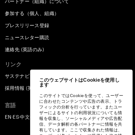
パートナー（組織）について
参加する（個人、組織）
プレスリリース登録
ニュースレター購読
連絡先 (英語のみ)
リンク
サステナビリティへの取り組み
このウェブサイトはCookieを使用し
ます
採用情報 (英語のみ)
このサイトではCookieを使って、ユーザー
に合わせたコンテンツや広告の表示、トラ
言語
フィックの分析を行っています。またユー
ザーによるサイトの利用状況についても情
EN
ES
中文
日本語
▪
▪
▪
報を収集し、ソーシャルメディアや広告配
信、データ解析の各パートナーに情報を共
有しています。ここで収集された情報は、