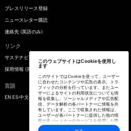
プレスリリース登録
ニュースレター購読
連絡先 (英語のみ)
リンク
サステナビリティへの取り組み
このウェブサイトはCookieを使用し
ます
採用情報 (英語のみ)
このサイトではCookieを使って、ユーザー
に合わせたコンテンツや広告の表示、トラ
言語
フィックの分析を行っています。またユー
ザーによるサイトの利用状況についても情
EN
ES
中文
日本語
▪
▪
▪
報を収集し、ソーシャルメディアや広告配
信、データ解析の各パートナーに情報を共
有しています。ここで収集された情報は、
ユーザーが各パートナーに提供した他の情
報や各パートナーのサービスを使用した際
に収集された情報と組み合わされ、各パー