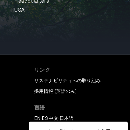
Headquarters
USA
リンク
サステナビリティへの取り組み
採用情報 (英語のみ)
て
言語
EN
ES
中文
日本語
▪
▪
▪