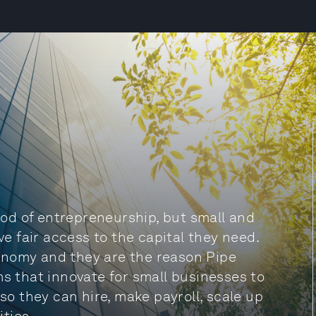
lood of entrepreneurship, but small and
 fair access to the capital they need.
onomy and they are the reason Pipe
ms that innovate for small businesses to
 so they can hire, make payroll, scale up