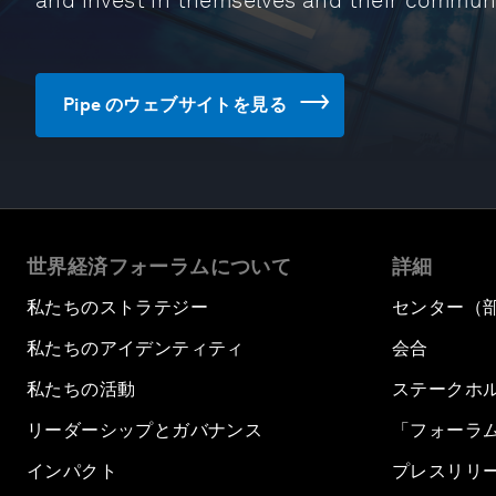
and invest in themselves and their communi
Pipe のウェブサイトを見る
世界経済フォーラムについて
詳細
私たちのストラテジー
センター（
私たちのアイデンティティ
会合
私たちの活動
ステークホ
リーダーシップとガバナンス
「フォーラ
インパクト
プレスリリ