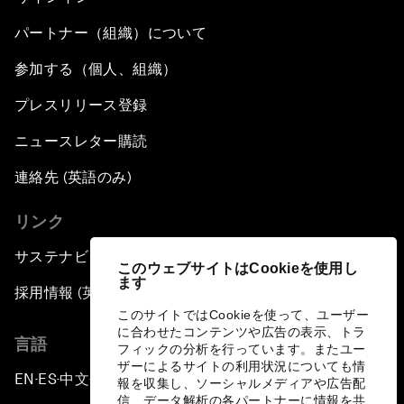
パートナー（組織）について
参加する（個人、組織）
プレスリリース登録
ニュースレター購読
連絡先 (英語のみ)
リンク
サステナビリティへの取り組み
このウェブサイトはCookieを使用し
ます
採用情報 (英語のみ)
このサイトではCookieを使って、ユーザー
に合わせたコンテンツや広告の表示、トラ
言語
フィックの分析を行っています。またユー
ザーによるサイトの利用状況についても情
EN
ES
中文
日本語
▪
▪
▪
報を収集し、ソーシャルメディアや広告配
信、データ解析の各パートナーに情報を共