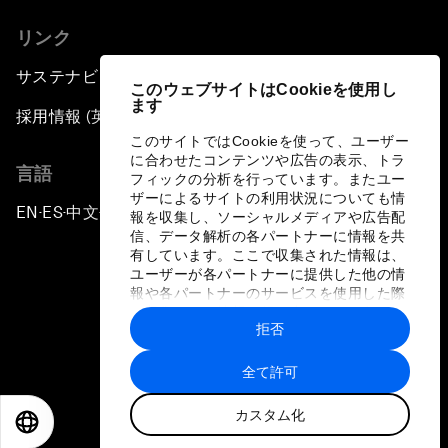
リンク
サステナビリティへの取り組み
このウェブサイトはCookieを使用し
ます
採用情報 (英語のみ)
このサイトではCookieを使って、ユーザー
に合わせたコンテンツや広告の表示、トラ
言語
フィックの分析を行っています。またユー
ザーによるサイトの利用状況についても情
EN
ES
中文
日本語
▪
▪
▪
報を収集し、ソーシャルメディアや広告配
信、データ解析の各パートナーに情報を共
有しています。ここで収集された情報は、
ユーザーが各パートナーに提供した他の情
報や各パートナーのサービスを使用した際
に収集された情報と組み合わされ、各パー
拒否
トナーによって使用されることがありま
プライバシーポリシーと利用規約
す。
全て許可
サイトマップ
カスタム化
©
2026
世界経済フォーラム
EN
ES
中文
日本語