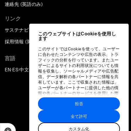
連絡先 (英語のみ)
リンク
サステナビリティへの取り組み
このウェブサイトはCookieを使用し
ます
採用情報 (英語のみ)
このサイトではCookieを使って、ユーザー
に合わせたコンテンツや広告の表示、トラ
言語
フィックの分析を行っています。またユー
ザーによるサイトの利用状況についても情
EN
ES
中文
日本語
▪
▪
▪
報を収集し、ソーシャルメディアや広告配
信、データ解析の各パートナーに情報を共
有しています。ここで収集された情報は、
ユーザーが各パートナーに提供した他の情
報や各パートナーのサービスを使用した際
に収集された情報と組み合わされ、各パー
拒否
トナーによって使用されることがありま
プライバシーポリシーと利用規約
す。
全て許可
サイトマップ
カスタム化
©
2026
世界経済フォーラム