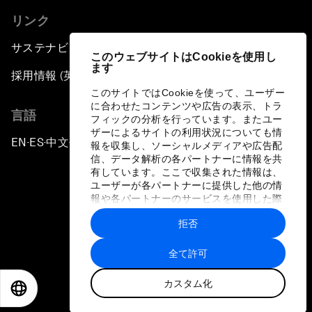
リンク
サステナビリティへの取り組み
このウェブサイトはCookieを使用し
ます
採用情報 (英語のみ)
このサイトではCookieを使って、ユーザー
に合わせたコンテンツや広告の表示、トラ
言語
フィックの分析を行っています。またユー
ザーによるサイトの利用状況についても情
EN
ES
中文
日本語
▪
▪
▪
報を収集し、ソーシャルメディアや広告配
信、データ解析の各パートナーに情報を共
有しています。ここで収集された情報は、
ユーザーが各パートナーに提供した他の情
報や各パートナーのサービスを使用した際
に収集された情報と組み合わされ、各パー
拒否
トナーによって使用されることがありま
プライバシーポリシーと利用規約
す。
全て許可
サイトマップ
カスタム化
©
2026
世界経済フォーラム
EN
ES
中文
日本語