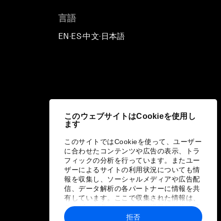
言語
EN
ES
中文
日本語
▪
▪
▪
このウェブサイトはCookieを使用し
ます
このサイトではCookieを使って、ユーザー
に合わせたコンテンツや広告の表示、トラ
フィックの分析を行っています。またユー
ザーによるサイトの利用状況についても情
報を収集し、ソーシャルメディアや広告配
信、データ解析の各パートナーに情報を共
有しています。ここで収集された情報は、
ユーザーが各パートナーに提供した他の情
報や各パートナーのサービスを使用した際
拒否