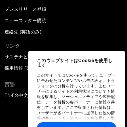
プレスリリース登録
ニュースレター購読
連絡先 (英語のみ)
リンク
サステナビリティへの取り組み
このウェブサイトはCookieを使用し
ます
採用情報 (英語のみ)
このサイトではCookieを使って、ユーザー
に合わせたコンテンツや広告の表示、トラ
言語
フィックの分析を行っています。またユー
ザーによるサイトの利用状況についても情
EN
ES
中文
日本語
▪
▪
▪
報を収集し、ソーシャルメディアや広告配
信、データ解析の各パートナーに情報を共
有しています。ここで収集された情報は、
ユーザーが各パートナーに提供した他の情
報や各パートナーのサービスを使用した際
に収集された情報と組み合わされ、各パー