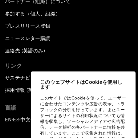
パートナー（組織）について
参加する（個人、組織）
プレスリリース登録
ニュースレター購読
連絡先 (英語のみ)
リンク
サステナビリティへの取り組み
このウェブサイトはCookieを使用し
ます
採用情報 (英語のみ)
このサイトではCookieを使って、ユーザー
に合わせたコンテンツや広告の表示、トラ
言語
フィックの分析を行っています。またユー
ザーによるサイトの利用状況についても情
EN
ES
中文
日本語
▪
▪
▪
報を収集し、ソーシャルメディアや広告配
信、データ解析の各パートナーに情報を共
有しています。ここで収集された情報は、