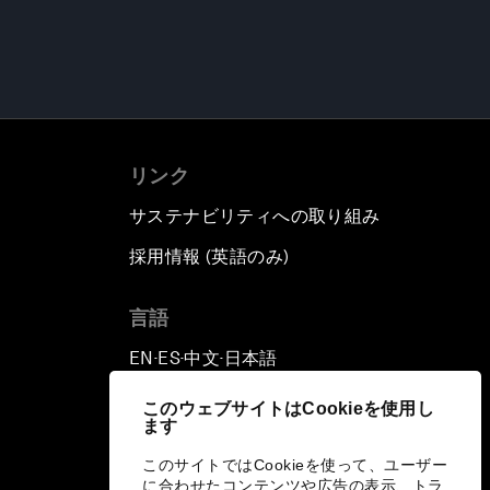
リンク
サステナビリティへの取り組み
採用情報 (英語のみ)
て
言語
EN
ES
中文
日本語
▪
▪
▪
このウェブサイトはCookieを使用し
ます
このサイトではCookieを使って、ユーザー
に合わせたコンテンツや広告の表示、トラ