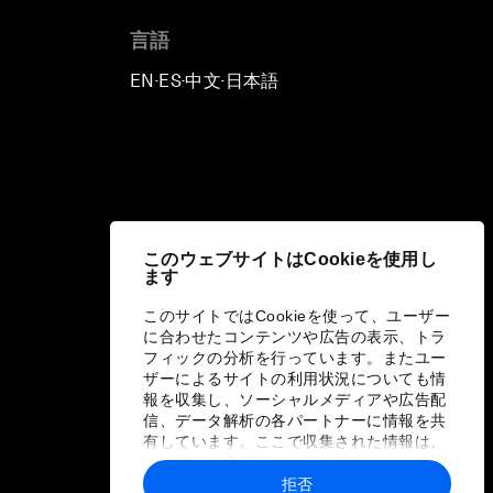
言語
EN
ES
中文
日本語
▪
▪
▪
このウェブサイトはCookieを使用し
ます
このサイトではCookieを使って、ユーザー
に合わせたコンテンツや広告の表示、トラ
フィックの分析を行っています。またユー
ザーによるサイトの利用状況についても情
報を収集し、ソーシャルメディアや広告配
信、データ解析の各パートナーに情報を共
有しています。ここで収集された情報は、
ユーザーが各パートナーに提供した他の情
報や各パートナーのサービスを使用した際
拒否